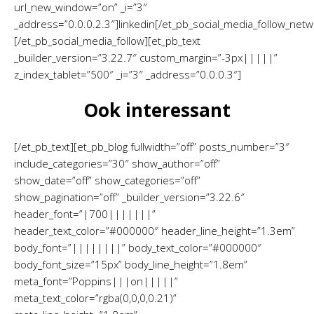
url_new_window=”on” _i=”3″
_address=”0.0.0.2.3″]linkedin[/et_pb_social_media_follow_netw
[/et_pb_social_media_follow][et_pb_text
_builder_version=”3.22.7″ custom_margin=”-3px|||||”
z_index_tablet=”500″ _i=”3″ _address=”0.0.0.3″]
Ook interessant
[/et_pb_text][et_pb_blog fullwidth=”off” posts_number=”3″
include_categories=”30″ show_author=”off”
show_date=”off” show_categories=”off”
show_pagination=”off” _builder_version=”3.22.6″
header_font=”|700|||||||”
header_text_color=”#000000″ header_line_height=”1.3em”
body_font=”||||||||” body_text_color=”#000000″
body_font_size=”15px” body_line_height=”1.8em”
meta_font=”Poppins|||on|||||”
meta_text_color=”rgba(0,0,0,0.21)”