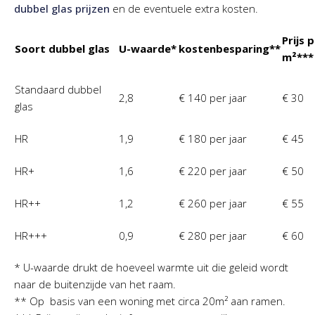
dubbel glas prijzen
en de eventuele extra kosten.
Prijs 
Soort dubbel glas
U-waarde*
kostenbesparing**
m²***
Standaard dubbel
2,8
€ 140 per jaar
€ 30
glas
HR
1,9
€ 180 per jaar
€ 45
HR+
1,6
€ 220 per jaar
€ 50
HR++
1,2
€ 260 per jaar
€ 55
HR+++
0,9
€ 280 per jaar
€ 60
* U-waarde drukt de hoeveel warmte uit die geleid wordt
naar de buitenzijde van het raam.
** Op basis van een woning met circa 20m² aan ramen.