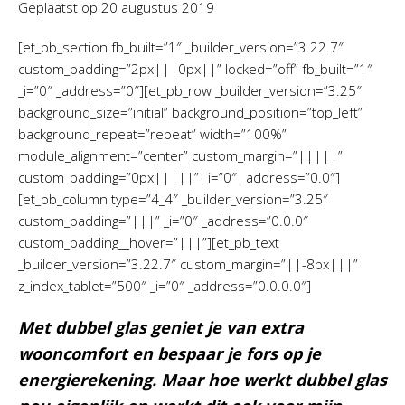
Geplaatst op
20 augustus 2019
[et_pb_section fb_built=”1″ _builder_version=”3.22.7″
custom_padding=”2px|||0px||” locked=”off” fb_built=”1″
_i=”0″ _address=”0″][et_pb_row _builder_version=”3.25″
background_size=”initial” background_position=”top_left”
background_repeat=”repeat” width=”100%”
module_alignment=”center” custom_margin=”|||||”
custom_padding=”0px|||||” _i=”0″ _address=”0.0″]
[et_pb_column type=”4_4″ _builder_version=”3.25″
custom_padding=”|||” _i=”0″ _address=”0.0.0″
custom_padding__hover=”|||”][et_pb_text
_builder_version=”3.22.7″ custom_margin=”||-8px|||”
z_index_tablet=”500″ _i=”0″ _address=”0.0.0.0″]
Met dubbel glas geniet je van extra
wooncomfort en bespaar je fors op je
energierekening. Maar hoe werkt dubbel glas