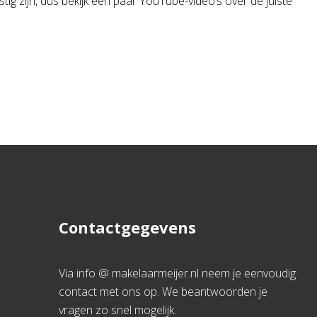
ig zijn, dus bekijk een paar YouTube-video’s over de juiste
Contactgegevens
Via info @ makelaarmeijer.nl neem je eenvoudig
contact met ons op. We beantwoorden je
vragen zo snel mogelijk.