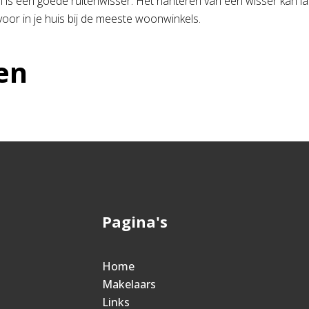
is een goede ruitenwisser. Het hanteren van een wisser kan last
oor in je huis bij de meeste woonwinkels.
en
Pagina's
Home
Makelaars
Links