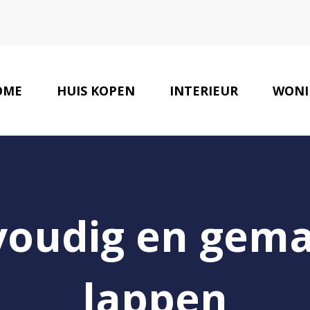
OME
HUIS KOPEN
INTERIEUR
WONI
voudig en gem
lappen