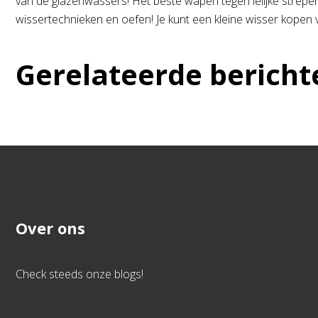
van de glazenwassers! Het beste wapen tegen lelijke strepen 
wissertechnieken en oefen! Je kunt een kleine wisser kopen v
Gerelateerde bericht
Over ons
Check steeds onze blogs!