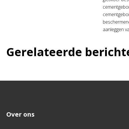
cementgebond
cementgebond
beschermende
aanleggen van
Gerelateerde bericht
Over ons