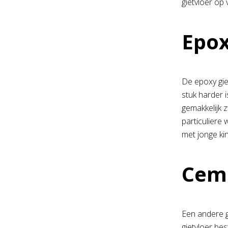
gietvloer op 
Epox
De epoxy gie
stuk harder 
gemakkelijk 
particuliere
met jonge ki
Ceme
Een andere g
gietvloer bes