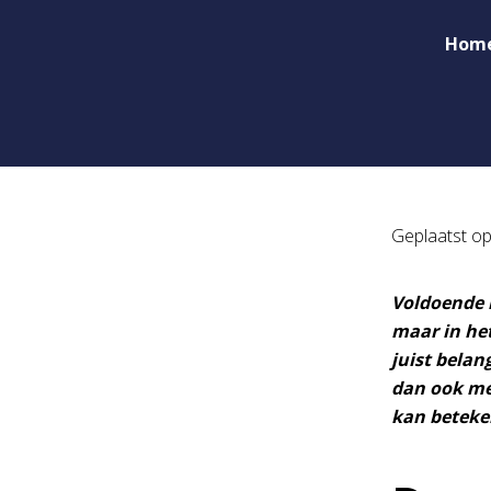
Hom
Geplaatst o
Voldoende r
maar in het
juist belan
dan ook met
kan beteke