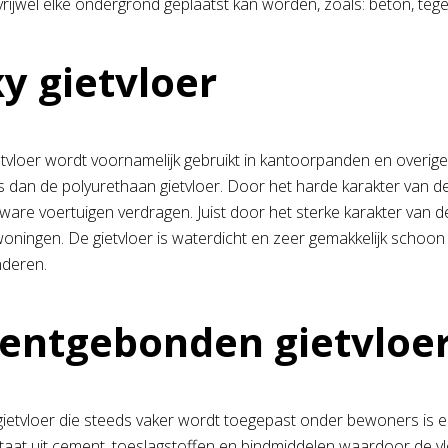
vrijwel elke ondergrond geplaatst kan worden, zoals: beton, tege
y gietvloer
tvloer wordt voornamelijk gebruikt in kantoorpanden en overige
is dan de polyurethaan gietvloer. Door het harde karakter van de
zware voertuigen verdragen. Juist door het sterke karakter van d
 woningen. De gietvloer is waterdicht en zeer gemakkelijk schoo
nderen.
ntgebonden gietvloe
ietvloer die steeds vaker wordt toegepast onder bewoners is 
taat uit cement, toeslagstoffen en bindmiddelen waardoor de vloe