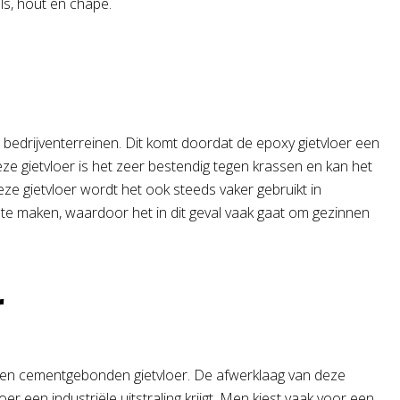
ls, hout en chape.
 bedrijventerreinen. Dit komt doordat de epoxy gietvloer een
ze gietvloer is het zeer bestendig tegen krassen en kan het
eze gietvloer wordt het ook steeds vaker gebruikt in
n te maken, waardoor het in dit geval vaak gaat om gezinnen
r
een cementgebonden gietvloer. De afwerklaag van deze
r een industriële uitstraling krijgt. Men kiest vaak voor een