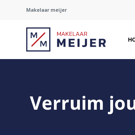
Makelaar meijer
H
Verruim jo