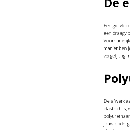
De e
Een gietvloe
een draagvlo
Voornamelijk 
manier ben j
vergelijking 
Poly
De afwerklaa
elastisch is
polyurethaan
jouw ondergr