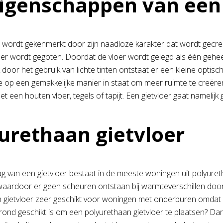
igenschappen van een 
r wordt gekenmerkt door zijn naadloze karakter dat wordt gecre
er wordt gegoten. Doordat de vloer wordt gelegd als één geheel o
door het gebruik van lichte tinten ontstaat er een kleine optisc
e op een gemakkelijke manier in staat om meer ruimte te creëre
met een houten vloer, tegels of tapijt. Een gietvloer gaat namelij
urethaan gietvloer
g van een gietvloer bestaat in de meeste woningen uit polyureth
, waardoor er geen scheuren ontstaan bij warmteverschillen doo
 gietvloer zeer geschikt voor woningen met onderburen omdat d
ond geschikt is om een polyurethaan gietvloer te plaatsen? Da