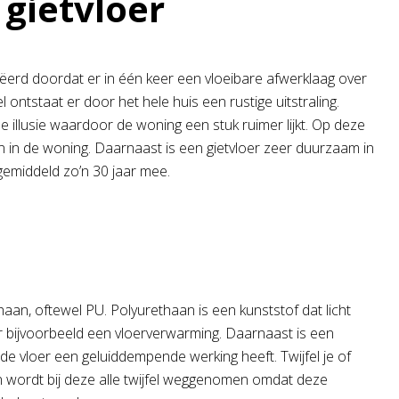
gietvloer
ëerd doordat er in één keer een vloeibare afwerklaag over
ntstaat er door het hele huis een rustige uitstraling.
he illusie waardoor de woning een stuk ruimer lijkt. Op deze
n in de woning. Daarnaast is een gietvloer zeer duurzaam in
k gemiddeld zo’n 30 jaar mee.
aan, oftewel PU. Polyurethaan is een kunststof dat licht
r bijvoorbeeld een vloerverwarming. Daarnaast is een
e vloer een geluiddempende werking heeft. Twijfel je of
n wordt bij deze alle twijfel weggenomen omdat deze