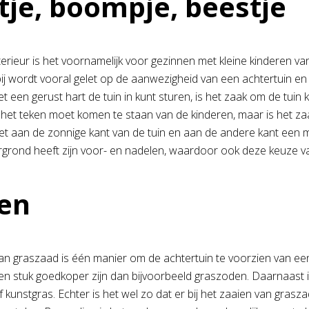
tje, boompje, beestje
terieur is het voornamelijk voor gezinnen met kleine kinderen va
bij wordt vooral gelet op de aanwezigheid van een achtertuin en
t een gerust hart de tuin in kunt sturen, is het zaak om de tuin ki
in het teken moet komen te staan van de kinderen, maar is het z
set aan de zonnige kant van de tuin en aan de andere kant een 
grond heeft zijn voor- en nadelen, waardoor ook deze keuze vaak
en
an graszaad is één manier om de achtertuin te voorzien van ee
n stuk goedkoper zijn dan bijvoorbeeld graszoden. Daarnaast 
 kunstgras. Echter is het wel zo dat er bij het zaaien van gra