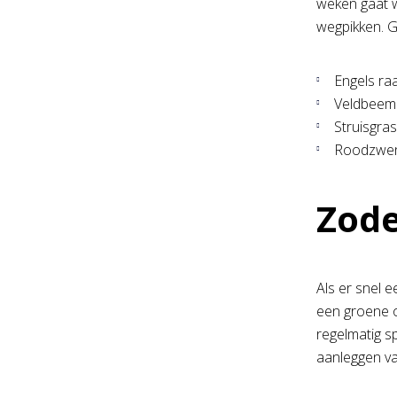
weken gaat w
wegpikken. G
Engels raa
Veldbeemd
Struisgras
Roodzwenk
Zod
Als er snel 
een groene o
regelmatig s
aanleggen va