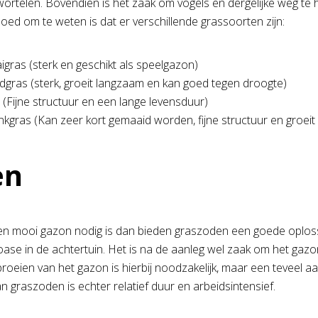
ortelen. Bovendien is het zaak om vogels en dergelijke weg te
oed om te weten is dat er verschillende grassoorten zijn:
igras (sterk en geschikt als speelgazon)
gras (sterk, groeit langzaam en kan goed tegen droogte)
 (Fijne structuur en een lange levensduur)
gras (Kan zeer kort gemaaid worden, fijne structuur en groeit
en
een mooi gazon nodig is dan bieden graszoden een goede oploss
ase in de achtertuin. Het is na de aanleg wel zaak om het gazon
proeien van het gazon is hierbij noodzakelijk, maar een teveel a
n graszoden is echter relatief duur en arbeidsintensief.