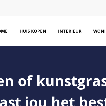
OME
HUIS KOPEN
INTERIEUR
WONI
en of kunstgras
ast jou het bes