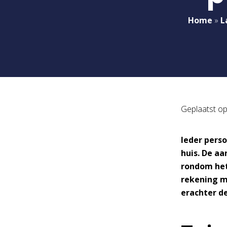
Home
»
L
Geplaatst o
Ieder perso
huis. De a
rondom het 
rekening m
erachter de