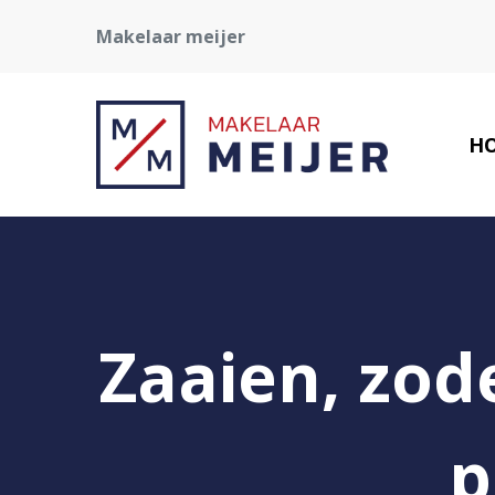
Makelaar meijer
H
Zaaien, zod
p